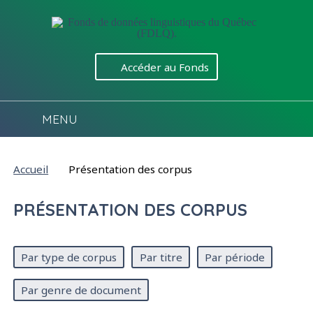
Aller directement au contenu
Accéder au Fonds
MENU
Vous êtes ici :
Accueil
Présentation des corpus
PRÉSENTATION DES CORPUS
Mode d'affichage des corpus :
Par type de corpus
Par titre
Par période
Par genre de document