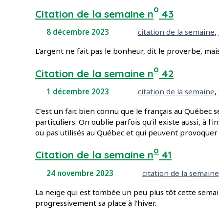
o
Citation de la semaine n
43
Mots-clés :
8 décembre 2023
citation de la semaine
,
L'argent ne fait pas le bonheur, dit le proverbe, ma
o
Citation de la semaine n
42
Mots-clés :
1 décembre 2023
citation de la semaine
,
C'est un fait bien connu que le français au Québec
particuliers. On oublie parfois qu'il existe aussi, à 
ou pas utilisés au Québec et qui peuvent provoquer
o
Citation de la semaine n
41
Mots-clés :
24 novembre 2023
citation de la semaine
La neige qui est tombée un peu plus tôt cette sema
progressivement sa place à l'hiver.