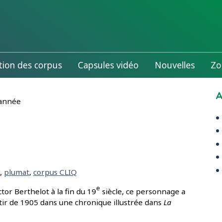
tion des corpus
Capsules vidéo
Nouvelles
Zo
A
 année
,
plumat
,
corpus CLIQ
e
or Berthelot à la fin du 19
siècle, ce personnage a
rtir de 1905 dans une chronique illustrée dans
La