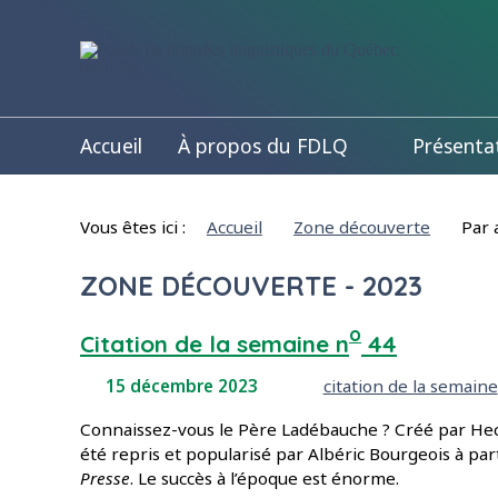
Aller directement au contenu
Accueil
À propos du FDLQ
Présenta
Vous êtes ici :
Accueil
Zone découverte
Par
ZONE DÉCOUVERTE - 2023
o
Citation de la semaine n
44
Mots-clés :
15 décembre 2023
citation de la semaine
Connaissez-vous le Père Ladébauche ? Créé par Hect
été repris et popularisé par Albéric Bourgeois à pa
Presse
. Le succès à l’époque est énorme.