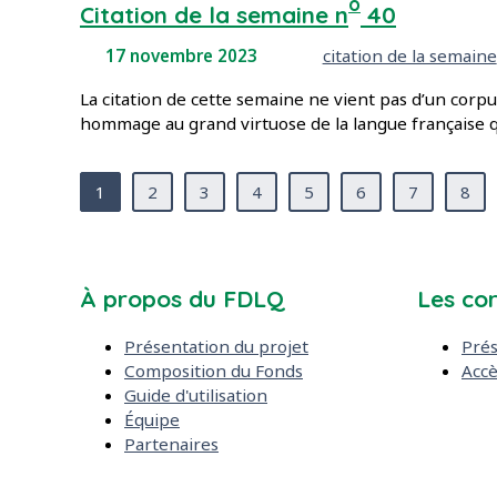
o
Citation de la semaine n
40
Mots-clés :
17 novembre 2023
citation de la semaine
La citation de cette semaine ne vient pas d’un corp
hommage au grand virtuose de la langue française qu
(Page courante)
1
2
3
4
5
6
7
8
À propos du FDLQ
Les co
Présentation du projet
Prés
Composition du Fonds
Accè
Guide d'utilisation
Équipe
Partenaires