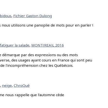
bidous
,
Fichier Gaston Dulong
is nous utilisons une panoplie de mots pour en parler !
fatiguer la salade
,
MONT(REA)L 2016
 se démarque par des expressions ou des mots
l'inverse, des usages ayant cours en France qui sont peu
 de l'incompréhension chez les Québécois.
,
neige
,
ChroQué
ine nous rappelle que l'automne cède