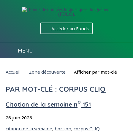
Aller directement au contenu
Accéder au Fonds
MENU
Vous êtes ici :
Accueil
Zone découverte
Afficher par mot-clé
PAR MOT-CLÉ : CORPUS CLIQ
o
Citation de la semaine n
151
26 juin 2026
Mots-clés :
citation de la semaine
,
horison
,
corpus CLIQ