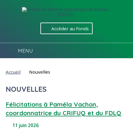
Aller directement au contenu
Accéder au Fonds
MENU
Vous êtes ici :
Accueil
Nouvelles
NOUVELLES
Félicitations à Paméla Vachon,
coordonnatrice du CRIFUQ et du FDLQ
11 juin 2026