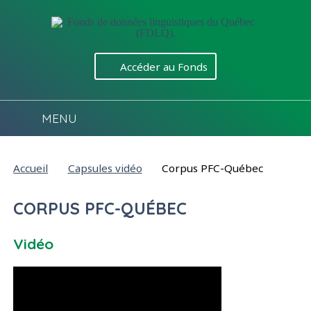
Aller directement au contenu
Accéder au Fonds
MENU
Vous êtes ici :
Accueil
Capsules vidéo
Corpus PFC-Québec
CORPUS PFC-QUÉBEC
Vidéo
Accéder à la transcription textuelle de la vidéo