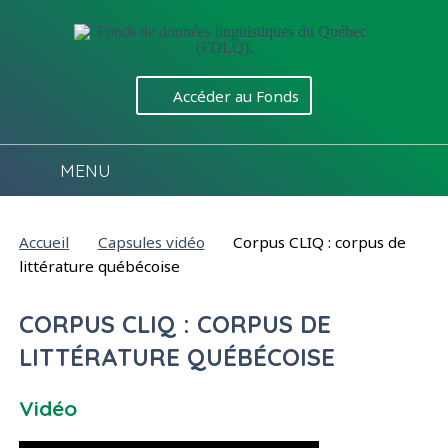
Aller directement au contenu
Accéder au Fonds
MENU
Vous êtes ici :
Accueil
Capsules vidéo
Corpus CLIQ : corpus de
littérature québécoise
CORPUS CLIQ : CORPUS DE
LITTÉRATURE QUÉBÉCOISE
Vidéo